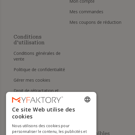
Mon compte
Mes commandes
Mes coupons de réduction
Conditions
d'utilisation
Conditions générales de
vente
Politique de confidentialité
Gérer mes cookies
Droit de rétractation et
retours
Aide
Ce site Web utilise des
ENGLISH
cookies
FRENCH
Nous utilisons des cookies pour
DUTCH
personnaliser le contenu, les publicités et
Méthodes de paiement disponibles