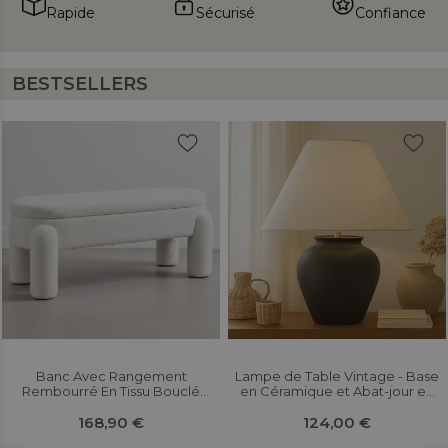
Rapide
Sécurisé
Confiance
BESTSELLERS
Banc Avec Rangement
Lampe de Table Vintage - Base
Rembourré En Tissu Bouclé
en Céramique et Abat-jour en
Blanc Cassé – Assise Moderne
Tissu - Goldina
Pour Salon Et Chambre - Kylna
168,90 €
124,00 €