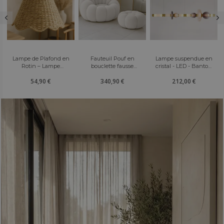
Fauteuil Pouf en
Lampe suspendue en
Canapé Courbé 2 m en
bouclette fausse
cristal - LED - Banton
Tissu Bouclé Blanc - 3
fourrure Tapissée -
120 CM
Places - Design
340,90 €
212,00 €
596,90 €
Boucles Blanches -
Moderne et Élégant -
Calera
Lordah