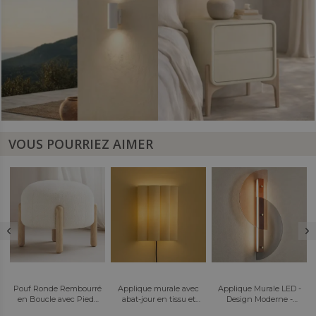
VOUS POURRIEZ AIMER
é
Applique murale avec
Applique Murale LED -
Chaise de bureau
abat-jour en tissu et
Design Moderne -
pivotante avec
structure dorée vieillie -
Redra
accoudoirs - Venia