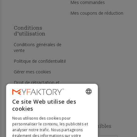
Mes commandes
Mes coupons de réduction
Conditions
d'utilisation
Conditions générales de
vente
Politique de confidentialité
Gérer mes cookies
Droit de rétractation et
retours
Aide
Ce site Web utilise des
ENGLISH
cookies
FRENCH
Nous utilisons des cookies pour
DUTCH
personnaliser le contenu, les publicités et
Méthodes de paiement disponibles
analyser notre trafic. Nous partageons
GERMAN
également des informations sur votre