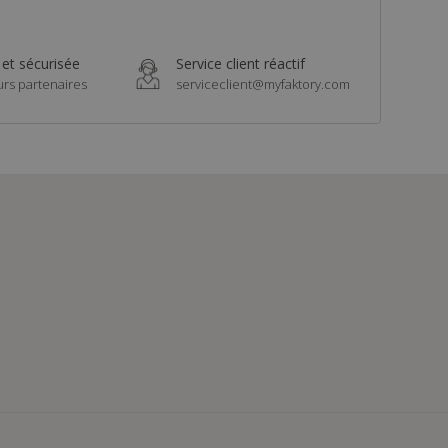
 et sécurisée
Service client réactif
urs partenaires
serviceclient@myfaktory.com