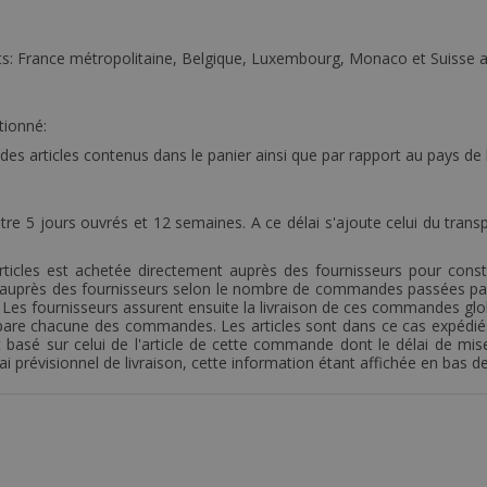
s: France métropolitaine, Belgique, Luxembourg, Monaco et Suisse ain
tionné:
s des articles contenus dans le panier ainsi que par rapport au pays de 
re 5 jours ouvrés et 12 semaines. A ce délai s'ajoute celui du transp
rticles est achetée directement auprès des fournisseurs pour const
uprès des fournisseurs selon le nombre de commandes passées par l
x. Les fournisseurs assurent ensuite la livraison de ces commandes g
 et prépare chacune des commandes. Les articles sont dans ce cas exp
basé sur celui de l'article de cette commande dont le délai de mise
révisionnel de livraison, cette information étant affichée en bas d