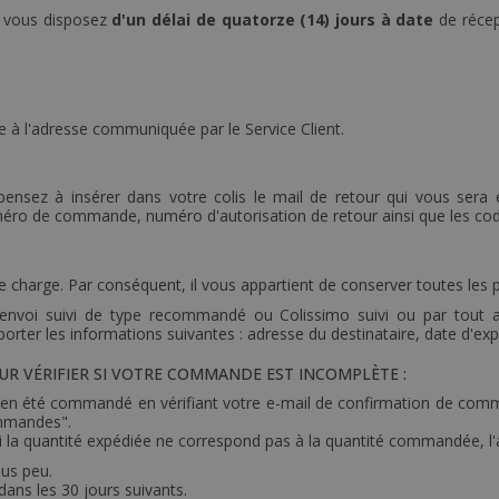
n, vous disposez
d'un délai de quatorze (14) jours à date
de récep
 à l'adresse communiquée par le Service Client.
 pensez à insérer dans votre colis le mail de retour qui vous sera 
numéro de commande, numéro d'autorisation de retour ainsi que les cod
otre charge. Par conséquent, il vous appartient de conserver toutes les 
r envoi suivi de type recommandé ou Colissimo suivi ou par tout
porter les informations suivantes : adresse du destinataire, date d'ex
 VÉRIFIER SI VOTRE COMMANDE EST INCOMPLÈTE :
 bien été commandé en vérifiant votre e-mail de confirmation de co
ommandes".
 Si la quantité expédiée ne correspond pas à la quantité commandée, l'ar
ous peu.
ans les 30 jours suivants.