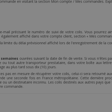
commande en visitant la section Mon compte / Mes commandes. Explica
ail précisant le numéro de suivi de votre colis. Vous pourrez ainsi 
ra également affiché dans votre compte client, section « Mes comman
limite du délai prévisionnel affiché lors de l'enregistrement de la 
 semaines
ouvrées suivant la date de fin de vente. Si vous n'êtes pa
 ou tout autre transporteur prestataire, dans votre boîte aux lettres
sage au plus tard sous dix (10) jours.
êtes pas en mesure de récupérer votre colis, celui-ci sera retourné 
e une seconde fois en France métropolitaine. Cette dernière procé
te ou un destinataire inconnu. Les colis destinés aux autres pays que
otre commande.