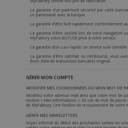
MyFaktory certifie nos prix ​​de fabrication.
La garantie d'un paiement sécurisé par carte bancai
un partenariat avec la banque.
La garantie d'être livré rapidement conformément aux
La garantie d'être assisté lors de votre navigation su
MyFaktory votre BUTLER privé à votre service.
La garantie d’un s.a.v rapide: un service suivi clientè
La garantie d'être satisfait ou remboursé, vous ave
(hors délai de transaction bancaire) original.
GÉRER MON COMPTE
MODIFIER MES COORDONNÉES OU MON MOT DE PA
Modifiez votre adresse mail ainsi que votre mot de pa
section « Mes informations ». En cas de mot de passe o
de MyFaktory. Une fenêtre de recouvrement de votre mot
GÉRER MES NEWSLETTERS
Soyez informé du début des prochaines ventes en vous i
validez votre adresse email dans la partie header de no