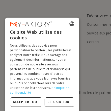
Découvrez-
Qui sommes-n
Ce site Web utilise des
Service aux pr
ENGLISH
cookies
Contact
FRENCH
Nous utilisons des cookies pour
DUTCH
personnaliser le contenu, les publicités et
analyser notre trafic. Nous partageons
GERMAN
également des informations sur votre
utilisation de notre site avec nos
ITALIAN
partenaires de publicité et d"analyse qui
peuvent les combiner avec d"autres
PORTUGUESE
informations que vous leur avez fournies
ou qu"ils ont collectées lors de votre
SPANISH
utilisation de leurs services.
Politique de
POLISH
Méthodes de paiem
confidentialité
ACCEPTER TOUT
REFUSER TOUT