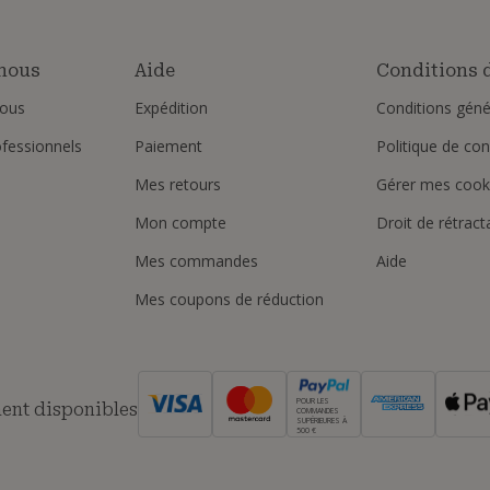
nous
Aide
Conditions d
ous
Expédition
Conditions géné
ofessionnels
Paiement
Politique de conf
Mes retours
Gérer mes cook
Mon compte
Droit de rétract
Mes commandes
Aide
Mes coupons de réduction
POUR LES
ent disponibles
COMMANDES
SUPÉRIEURES À
500 €