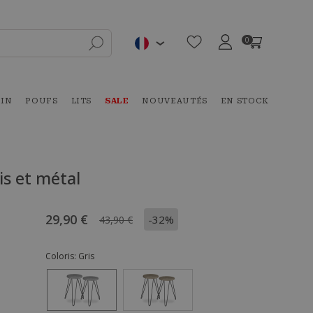
0
DIN
POUFS
LITS
SALE
NOUVEAUTÉS
EN STOCK
is et métal
29,90 €
-32%
43,90 €
Coloris:
Gris