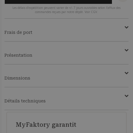
Les délais d'expédition peuvent varier de +/- 7 jours ouvrables selon l'afflux des
commandes reçues par notre dépôt. Voir CGV.
Frais de port
Présentation
Dimensions
Détails techniques
MyFaktory garantit