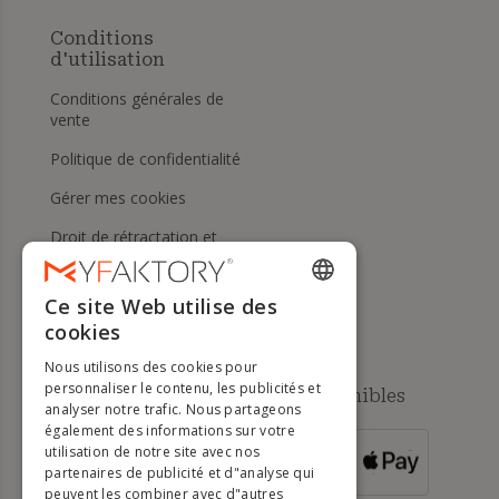
Conditions
d'utilisation
Conditions générales de
vente
Politique de confidentialité
Gérer mes cookies
Droit de rétractation et
retours
Aide
Ce site Web utilise des
ENGLISH
cookies
FRENCH
Nous utilisons des cookies pour
DUTCH
personnaliser le contenu, les publicités et
Méthodes de paiement disponibles
analyser notre trafic. Nous partageons
GERMAN
également des informations sur votre
utilisation de notre site avec nos
POUR LES
ITALIAN
partenaires de publicité et d"analyse qui
COMMANDES
SUPÉRIEURES À
500 €
peuvent les combiner avec d"autres