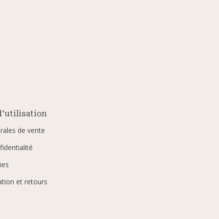
'utilisation
rales de vente
identialité
ies
ation et retours