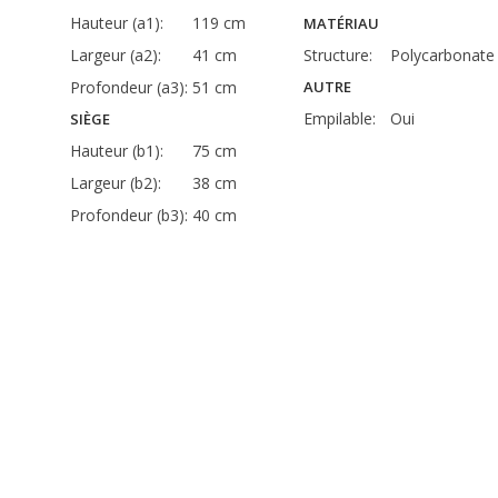
Hauteur (a1):
119 cm
MATÉRIAU
Largeur (a2):
41 cm
Structure:
Polycarbonate
Profondeur (a3):
51 cm
AUTRE
Empilable:
Oui
SIÈGE
Hauteur (b1):
75 cm
Largeur (b2):
38 cm
Profondeur (b3):
40 cm