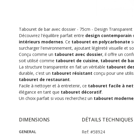
Tabouret de bar avec dossier - 75cm - Design Transparent -
Découvrez l'équilibre parfait entre
design contemporain
e
intérieurs modernes
. Ce
tabouret en polycarbonate
s
surcharger l'environnement, ajoutant légèreté visuelle et so
Conçu comme un
tabouret avec dossier
, il offre un co
soit utilisé comme
tabouret de cuisine
,
tabouret de ba
La structure transparente en fait un véritable
tabouret de
durable, c'est un
tabouret résistant
conçu pour une utili
tabouret de restaurant
.
Facile à nettoyer et à entretenir, ce
tabouret facile à ne
élégance en tant que
tabouret décoratif
.
Un choix parfait si vous recherchez un
tabouret moderne
DIMENSIONS
DÉTAILS TECHNIQUES
GENERAL
Ref: #58924