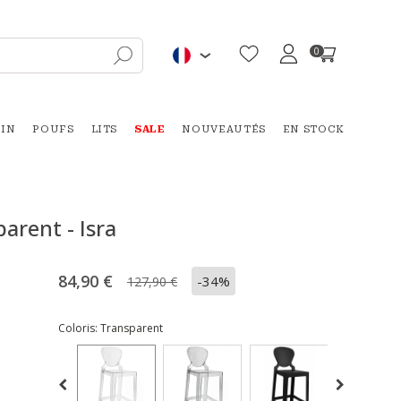
0
DIN
POUFS
LITS
SALE
NOUVEAUTÉS
EN STOCK
arent - Isra
84,90 €
-34%
127,90 €
Coloris:
Transparent