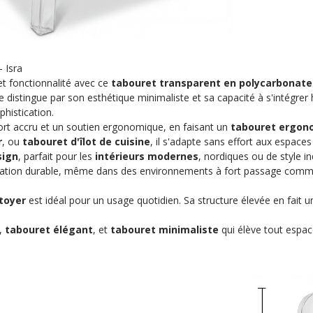
 Isra
t fonctionnalité avec ce
tabouret transparent en polycarbonate
e distingue par son esthétique minimaliste et sa capacité à s'intégr
phistication.
nfort accru et un soutien ergonomique, en faisant un
tabouret ergon
r
, ou
tabouret d'îlot de cuisine
, il s'adapte sans effort aux espace
sign
, parfait pour les
intérieurs modernes
, nordiques ou de style i
sation durable, même dans des environnements à fort passage comme l
ttoyer
est idéal pour un usage quotidien. Sa structure élevée en fait 
,
tabouret élégant
, et
tabouret minimaliste
qui élève tout espa