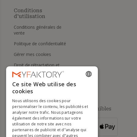
Conditions
d'utilisation
Conditions générales de
vente
Politique de confidentialité
Gérer mes cookies
Droit de rétractation et
retours
Aide
Ce site Web utilise des
ENGLISH
cookies
FRENCH
Nous utilisons des cookies pour
DUTCH
personnaliser le contenu, les publicités et
Méthodes de paiement disponibles
analyser notre trafic. Nous partageons
GERMAN
également des informations sur votre
utilisation de notre site avec nos
POUR LES
ITALIAN
partenaires de publicité et d"analyse qui
COMMANDES
SUPÉRIEURES À
500 €
peuvent les combiner avec d"autres