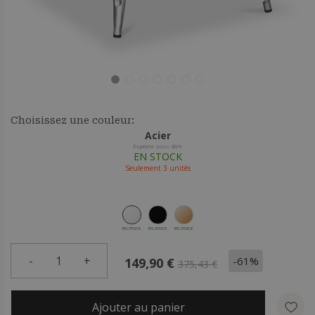
Choisissez une couleur:
Acier
Expédié sous 48h
EN STOCK
Seulement
3
unités
EN STOCK
EN STOCK
EN STOCK
-
1
+
-61%
149,90 €
375,43 €
Ajouter au panier