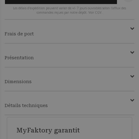
Les délais d'expédition peuvent varier de +/- 7 jours ouvrables selon l'afflux des
commandes reçues par notre dépôt. Voir CGV.
Frais de port
Présentation
Dimensions
Détails techniques
MyFaktory garantit