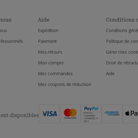
nous
Aide
Conditions d
ous
Expédition
Conditions géné
ofessionnels
Paiement
Politique de conf
Mes retours
Gérer mes cook
Mon compte
Droit de rétract
Mes commandes
Aide
Mes coupons de réduction
POUR LES
ent disponibles
COMMANDES
SUPÉRIEURES À
500 €