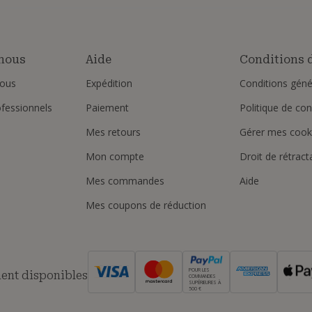
nous
Aide
Conditions d
ous
Expédition
Conditions géné
ofessionnels
Paiement
Politique de conf
Mes retours
Gérer mes cook
Mon compte
Droit de rétract
Mes commandes
Aide
Mes coupons de réduction
POUR LES
ent disponibles
COMMANDES
SUPÉRIEURES À
500 €