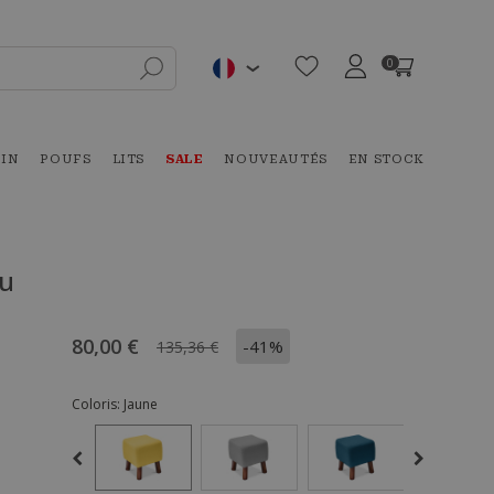
0
DIN
POUFS
LITS
SALE
NOUVEAUTÉS
EN STOCK
su
80,00 €
-41%
135,36 €
Coloris:
Jaune