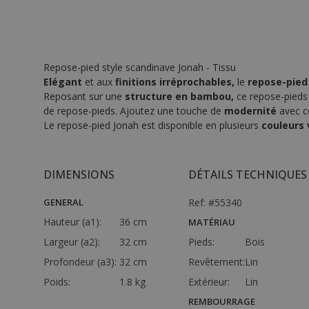
Repose-pied style scandinave Jonah - Tissu
Elégant
et aux
finitions irréprochables,
le
repose-pied
Reposant sur une
structure en bambou,
ce repose-pieds
de repose-pieds. Ajoutez une touche de
modernité
avec c
Le repose-pied Jonah est disponible en plusieurs
couleurs 
DIMENSIONS
DÉTAILS TECHNIQUES
GENERAL
Ref: #55340
Hauteur (a1):
36 cm
MATÉRIAU
Largeur (a2):
32 cm
Pieds:
Bois
Profondeur (a3):
32 cm
Revêtement:
Lin
Poids:
1.8 kg
Extérieur:
Lin
REMBOURRAGE