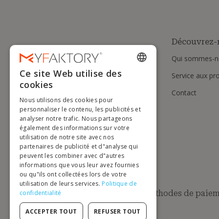
Découvrez-
Qui sommes-n
Ce site Web utilise des
Service aux pr
ENGLISH
cookies
Contact
FRENCH
Nous utilisons des cookies pour
DUTCH
personnaliser le contenu, les publicités et
analyser notre trafic. Nous partageons
GERMAN
également des informations sur votre
utilisation de notre site avec nos
ITALIAN
partenaires de publicité et d"analyse qui
peuvent les combiner avec d"autres
PORTUGUESE
informations que vous leur avez fournies
ou qu"ils ont collectées lors de votre
SPANISH
utilisation de leurs services.
Politique de
POLISH
Méthodes de paiem
confidentialité
ACCEPTER TOUT
REFUSER TOUT