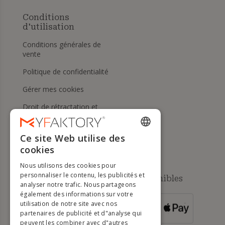
Conditions
d'utilisation
Conditions générales de
vente
Politique de confidentialité
Gérer mes cookies
Droit de rétractation et
retours
Aide
Ce site Web utilise des
ENGLISH
cookies
FRENCH
Nous utilisons des cookies pour
DUTCH
personnaliser le contenu, les publicités et
Méthodes de paiement disponibles
analyser notre trafic. Nous partageons
GERMAN
également des informations sur votre
utilisation de notre site avec nos
POUR LES
ITALIAN
partenaires de publicité et d"analyse qui
COMMANDES
SUPÉRIEURES À
500 €
peuvent les combiner avec d"autres