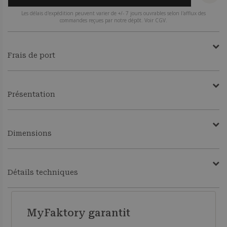
Les délais d'expédition peuvent varier de +/- 7 jours ouvrables selon l'afflux des
commandes reçues par notre dépôt. Voir CGV.
Frais de port
Présentation
Dimensions
Détails techniques
MyFaktory garantit