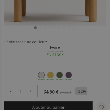
Choisissez une couleur:
Ivoire
Expédié sous 48h
EN STOCK
EN STOCK
EN STOCK
EN STOCK
EN STOCK
-
1
+
-32%
64,90 €
94,90 €
Ajouter au panier