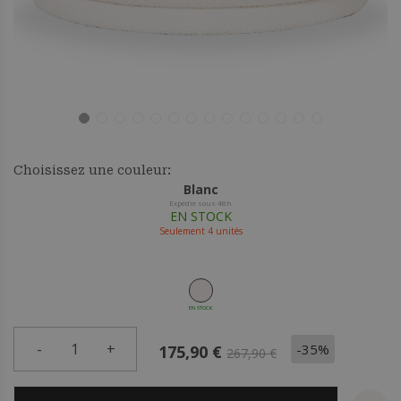
Choisissez une couleur:
Blanc
Expédié sous 48h
EN STOCK
Seulement
4
unités
EN STOCK
-
1
+
-35%
175,90 €
267,90 €