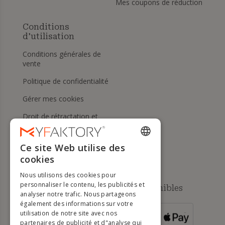
Mes coupons de réduction
Conditions
d'utilisation
Conditions générales de
vente
Politique de confidentialité
Gérer mes cookies
Droit de rétractation et
retours
Aide
Ce site Web utilise des
ENGLISH
cookies
FRENCH
Nous utilisons des cookies pour
DUTCH
personnaliser le contenu, les publicités et
Méthodes de paiement disponibles
analyser notre trafic. Nous partageons
GERMAN
également des informations sur votre
utilisation de notre site avec nos
POUR LES
ITALIAN
partenaires de publicité et d"analyse qui
COMMANDES