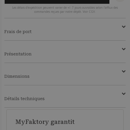
Les délais d'expédition peuvent varier de +/- 7 jours ouvrables selon l'afflux des
commandes reçues par notre dépôt. Voir CGV.
Frais de port
Présentation
Dimensions
Détails techniques
MyFaktory garantit