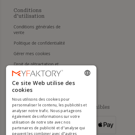
Conditions
d'utilisation
Conditions générales de
vente
Politique de confidentialité
Gérer mes cookies
Droit de rétractation et
retours
Aide
Ce site Web utilise des
ENGLISH
cookies
FRENCH
Nous utilisons des cookies pour
DUTCH
personnaliser le contenu, les publicités et
Méthodes de paiement disponibles
analyser notre trafic. Nous partageons
GERMAN
également des informations sur votre
utilisation de notre site avec nos
POUR LES
ITALIAN
partenaires de publicité et d"analyse qui
COMMANDES
SUPÉRIEURES À
500 €
peuvent les combiner avec d"autres