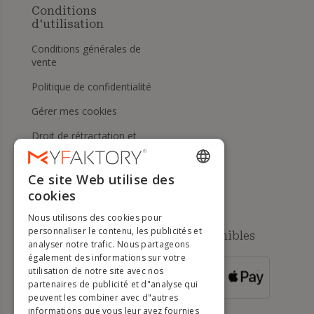
Conditions
d'utilisation
Conditions générales de
vente
Politique de confidentialité
Gérer mes cookies
Droit de rétractation et
retours
Aide
Ce site Web utilise des
ENGLISH
cookies
FRENCH
Nous utilisons des cookies pour
DUTCH
personnaliser le contenu, les publicités et
Méthodes de paiement disponibles
analyser notre trafic. Nous partageons
GERMAN
également des informations sur votre
utilisation de notre site avec nos
POUR LES
ITALIAN
partenaires de publicité et d"analyse qui
COMMANDES
SUPÉRIEURES À
500 €
peuvent les combiner avec d"autres
PORTUGUESE
informations que vous leur avez fournies