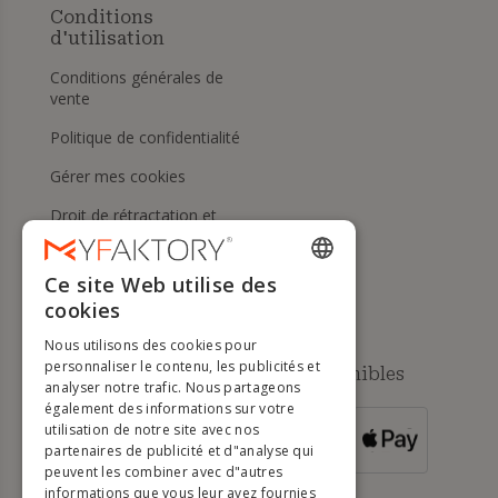
Conditions
d'utilisation
Conditions générales de
vente
Politique de confidentialité
Gérer mes cookies
Droit de rétractation et
retours
Aide
Ce site Web utilise des
ENGLISH
cookies
FRENCH
Nous utilisons des cookies pour
DUTCH
personnaliser le contenu, les publicités et
Méthodes de paiement disponibles
analyser notre trafic. Nous partageons
GERMAN
également des informations sur votre
utilisation de notre site avec nos
POUR LES
ITALIAN
partenaires de publicité et d"analyse qui
COMMANDES
SUPÉRIEURES À
500 €
peuvent les combiner avec d"autres
PORTUGUESE
informations que vous leur avez fournies