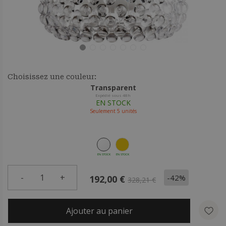
Choisissez une couleur:
Transparent
Expédié sous 48h
EN STOCK
Seulement
5
unités
EN STOCK
EN STOCK
-
1
+
-42%
192,00 €
328,21 €
Ajouter au panier