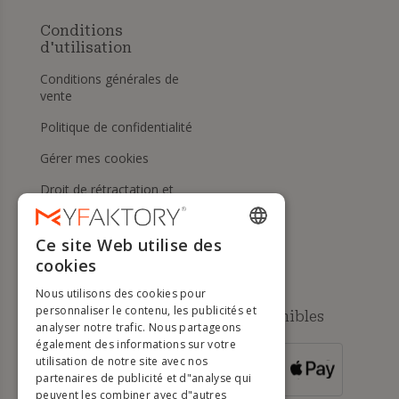
Conditions
d'utilisation
Conditions générales de
vente
Politique de confidentialité
Gérer mes cookies
Droit de rétractation et
retours
Aide
Ce site Web utilise des
ENGLISH
cookies
FRENCH
Nous utilisons des cookies pour
DUTCH
personnaliser le contenu, les publicités et
Méthodes de paiement disponibles
analyser notre trafic. Nous partageons
GERMAN
également des informations sur votre
utilisation de notre site avec nos
POUR LES
ITALIAN
partenaires de publicité et d"analyse qui
COMMANDES
SUPÉRIEURES À
500 €
peuvent les combiner avec d"autres