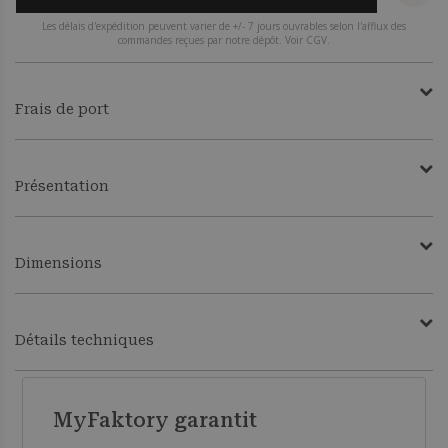
Les délais d'expédition peuvent varier de +/- 7 jours ouvrables selon l'afflux des
commandes reçues par notre dépôt. Voir CGV.
Frais de port
Présentation
Dimensions
Détails techniques
MyFaktory garantit