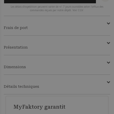
Les délais d'expédition peuvent varier de +/- 7 jours ouvrables selon l'afflux des
commandes reçues par notre dépôt. Voir CGV.
Frais de port
Présentation
Dimensions
Détails techniques
MyFaktory garantit