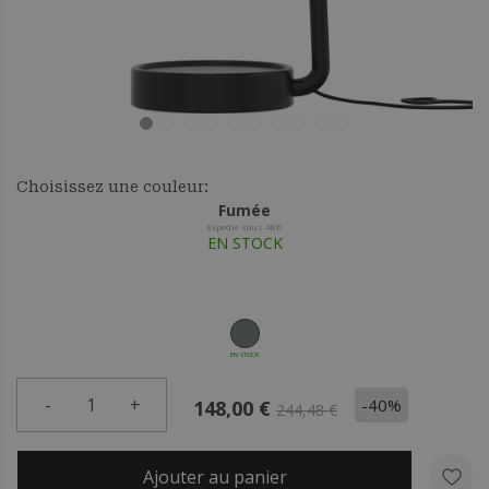
Choisissez une couleur:
Fumée
Expédié sous 48h
EN STOCK
EN STOCK
-
1
+
-40%
148,00 €
244,48 €
Ajouter au panier