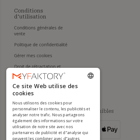
Conditions
d'utilisation
Conditions générales de
vente
Politique de confidentialité
Gérer mes cookies
Droit de rétractation et
retours
Aide
Ce site Web utilise des
ENGLISH
cookies
FRENCH
Nous utilisons des cookies pour
DUTCH
personnaliser le contenu, les publicités et
Méthodes de paiement disponibles
analyser notre trafic. Nous partageons
GERMAN
également des informations sur votre
utilisation de notre site avec nos
POUR LES
ITALIAN
partenaires de publicité et d"analyse qui
COMMANDES
SUPÉRIEURES À
500 €
peuvent les combiner avec d"autres