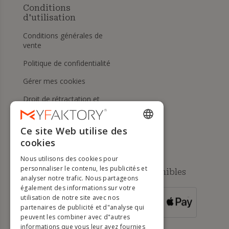
Conditions
d'utilisation
Conditions générales de
vente
Politique de confidentialité
Gérer mes cookies
Droit de rétractation et
retours
Aide
Ce site Web utilise des
ENGLISH
cookies
FRENCH
Nous utilisons des cookies pour
DUTCH
personnaliser le contenu, les publicités et
Méthodes de paiement disponibles
analyser notre trafic. Nous partageons
GERMAN
également des informations sur votre
utilisation de notre site avec nos
POUR LES
ITALIAN
partenaires de publicité et d"analyse qui
COMMANDES
SUPÉRIEURES À
500 €
peuvent les combiner avec d"autres
PORTUGUESE
informations que vous leur avez fournies