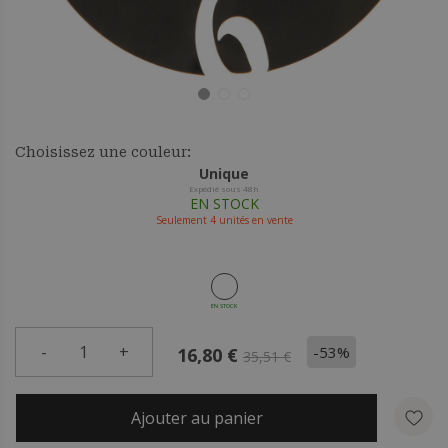
Choisissez une couleur:
Unique
Expédié sous 48h
EN STOCK
Seulement
4
unités en vente
EN STOCK
-
1
+
-53%
16,80 €
35,51 €
Ajouter au panier