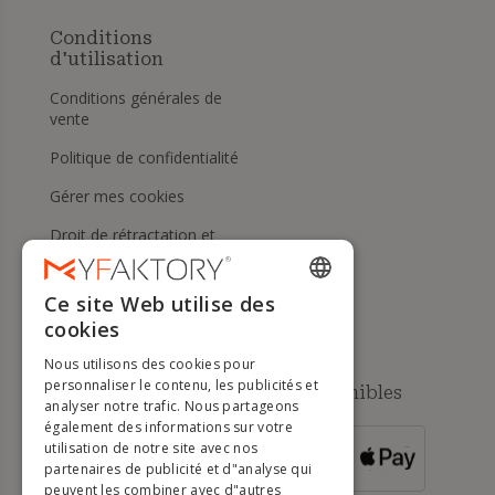
Conditions
d'utilisation
Conditions générales de
vente
Politique de confidentialité
Gérer mes cookies
Droit de rétractation et
retours
Aide
Ce site Web utilise des
ENGLISH
cookies
FRENCH
Nous utilisons des cookies pour
DUTCH
personnaliser le contenu, les publicités et
Méthodes de paiement disponibles
analyser notre trafic. Nous partageons
GERMAN
également des informations sur votre
utilisation de notre site avec nos
POUR LES
ITALIAN
partenaires de publicité et d"analyse qui
COMMANDES
SUPÉRIEURES À
500 €
peuvent les combiner avec d"autres