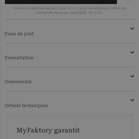
Les délais d'expédition peuvent varier de +/- 7 jours ouvrables selon l'afflux des
commandes reçues par notre dépôt. Voir CGV.
Frais de port
Présentation
Dimensions
Détails techniques
MyFaktory garantit