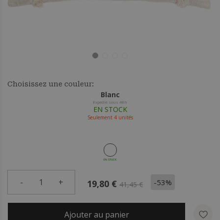
Choisissez une couleur:
Blanc
Expédié sous 48h
EN STOCK
Seulement
4
unités
EN STOCK
-
1
+
-53%
19,80 €
41,45 €
Ajouter au panier