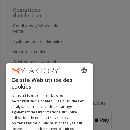
Conditions
d'utilisation
Conditions générales de
vente
Politique de confidentialité
Gérer mes cookies
Droit de rétractation et
retours
Aide
Ce site Web utilise des
ENGLISH
cookies
FRENCH
Nous utilisons des cookies pour
DUTCH
personnaliser le contenu, les publicités et
Méthodes de paiement disponibles
analyser notre trafic. Nous partageons
GERMAN
également des informations sur votre
utilisation de notre site avec nos
POUR LES
ITALIAN
partenaires de publicité et d"analyse qui
COMMANDES
SUPÉRIEURES À
500 €
peuvent les combiner avec d"autres