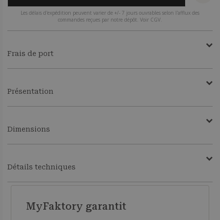
Les délais d'expédition peuvent varier de +/- 7 jours ouvrables selon l'afflux des
commandes reçues par notre dépôt. Voir CGV.
Frais de port
Présentation
Dimensions
Détails techniques
MyFaktory garantit