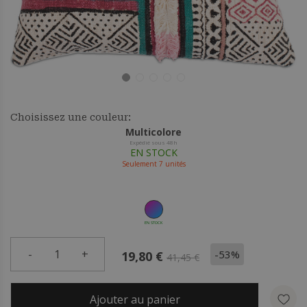
Choisissez une couleur:
Multicolore
Expédié sous 48h
EN STOCK
Seulement
7
unités
EN STOCK
-
1
+
-53%
19,80 €
41,45 €
Ajouter au panier