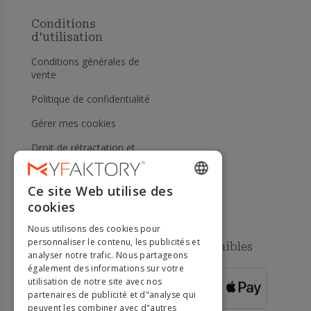
Conditions
d'utilisation
Conditions générales de
vente
Politique de confidentialité
Gérer mes cookies
Droit de rétractation et
retours
Aide
Ce site Web utilise des
ENGLISH
cookies
FRENCH
Nous utilisons des cookies pour
DUTCH
personnaliser le contenu, les publicités et
Méthodes de paiement disponibles
analyser notre trafic. Nous partageons
GERMAN
également des informations sur votre
utilisation de notre site avec nos
POUR LES
ITALIAN
partenaires de publicité et d"analyse qui
COMMANDES
SUPÉRIEURES À
500 €
peuvent les combiner avec d"autres