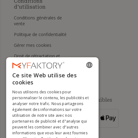
Conditions
d'utilisation
Conditions générales de
vente
Politique de confidentialité
Gérer mes cookies
Droit de rétractation et
retours
Aide
Ce site Web utilise des
ENGLISH
cookies
FRENCH
Nous utilisons des cookies pour
DUTCH
personnaliser le contenu, les publicités et
Méthodes de paiement disponibles
analyser notre trafic. Nous partageons
GERMAN
également des informations sur votre
utilisation de notre site avec nos
POUR LES
ITALIAN
partenaires de publicité et d"analyse qui
COMMANDES
SUPÉRIEURES À
500 €
peuvent les combiner avec d"autres
PORTUGUESE
informations que vous leur avez fournies