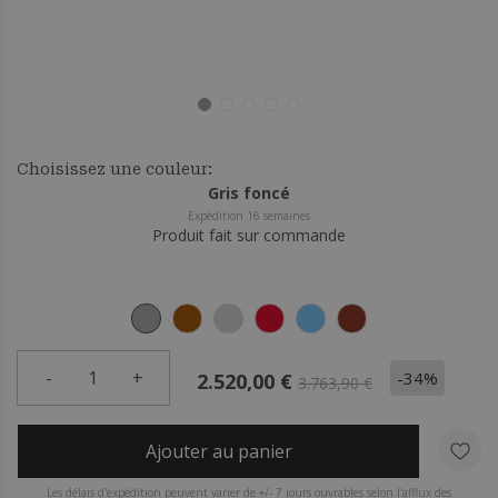
Choisissez une couleur:
Gris foncé
Expédition 16 semaines
Produit fait sur commande
-
1
+
-34%
2.520,00 €
3.763,90 €
Ajouter au panier
Les délais d'expédition peuvent varier de +/- 7 jours ouvrables selon l'afflux des