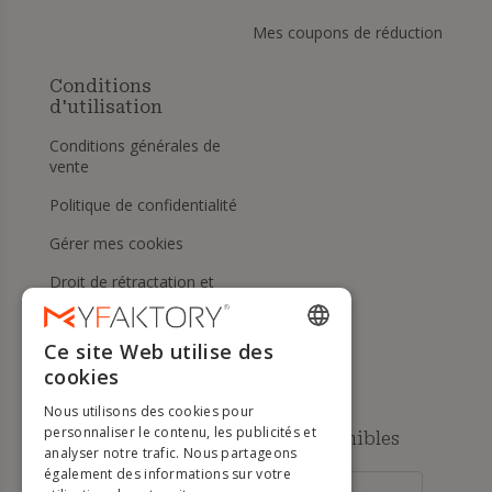
Mes coupons de réduction
Conditions
d'utilisation
Conditions générales de
vente
Politique de confidentialité
Gérer mes cookies
Droit de rétractation et
retours
Aide
Ce site Web utilise des
ENGLISH
cookies
FRENCH
Nous utilisons des cookies pour
DUTCH
personnaliser le contenu, les publicités et
Méthodes de paiement disponibles
analyser notre trafic. Nous partageons
GERMAN
également des informations sur votre