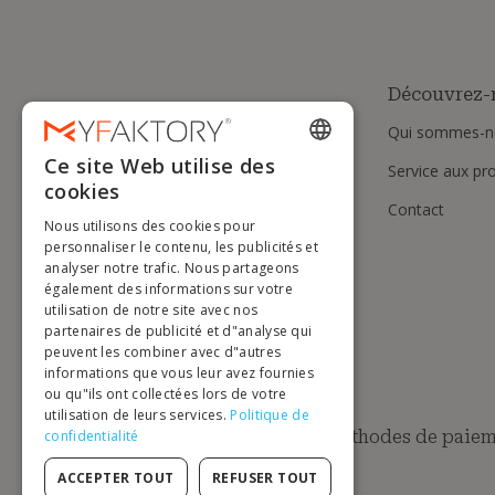
Découvrez-
Qui sommes-n
Ce site Web utilise des
Service aux pr
ENGLISH
cookies
Contact
FRENCH
Nous utilisons des cookies pour
DUTCH
personnaliser le contenu, les publicités et
analyser notre trafic. Nous partageons
GERMAN
également des informations sur votre
utilisation de notre site avec nos
ITALIAN
partenaires de publicité et d"analyse qui
peuvent les combiner avec d"autres
PORTUGUESE
informations que vous leur avez fournies
ou qu"ils ont collectées lors de votre
SPANISH
utilisation de leurs services.
Politique de
POLISH
Méthodes de paiem
confidentialité
ACCEPTER TOUT
REFUSER TOUT