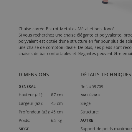
Chaise carrée Bistrot Metalix - Métal et bois foncé
Si vous recherchez une chaise élégante et polyvalente, procu
polyvalent est dotée d'une structure en fer pour plus de solid
une chaise de comptoir idéale. De plus, ses pieds sont reco
chaises de bar confortables et élégantes peuvent être empi
DIMENSIONS
DÉTAILS TECHNIQUES
GENERAL
Ref: #59709
Hauteur (a1):
87 cm
MATÉRIAU
Largeur (a2):
45 cm
Siège:
Profondeur (a3):
45 cm
Structure:
Poids:
6.5 kg
AUTRE
Support de poids maximum
SIÈGE