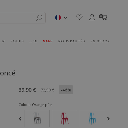
0
DIN
POUFS
LITS
SALE
NOUVEAUTÉS
EN STOCK
foncé
39,90 €
-46%
72,90 €
Coloris:
Orange pâle