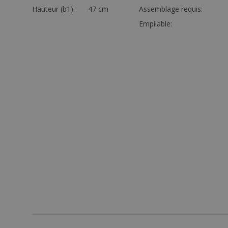
Hauteur (b1):
47 cm
Assemblage requis:
Empilable: