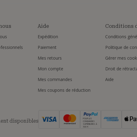
nous
Aide
Conditions d
ous
Expédition
Conditions géné
ofessionnels
Paiement
Politique de conf
Mes retours
Gérer mes cook
Mon compte
Droit de rétract
Mes commandes
Aide
Mes coupons de réduction
POUR LES
ent disponibles
COMMANDES
SUPÉRIEURES À
500 €