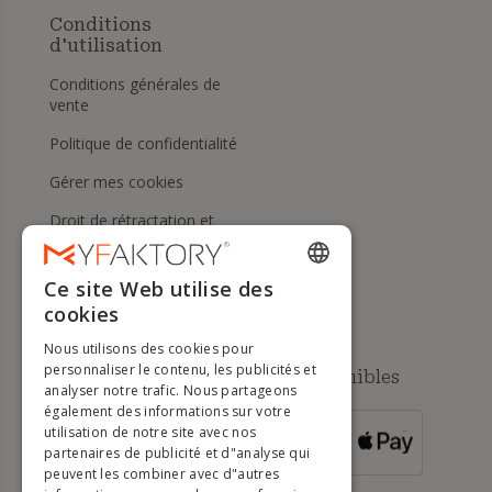
Conditions
d'utilisation
Conditions générales de
vente
Politique de confidentialité
Gérer mes cookies
Droit de rétractation et
retours
Aide
Ce site Web utilise des
ENGLISH
cookies
FRENCH
Nous utilisons des cookies pour
DUTCH
personnaliser le contenu, les publicités et
Méthodes de paiement disponibles
analyser notre trafic. Nous partageons
GERMAN
également des informations sur votre
utilisation de notre site avec nos
POUR LES
ITALIAN
partenaires de publicité et d"analyse qui
COMMANDES
SUPÉRIEURES À
500 €
peuvent les combiner avec d"autres
PORTUGUESE