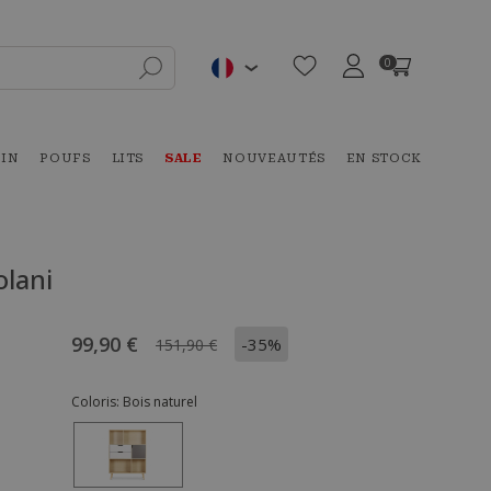
0
DIN
POUFS
LITS
SALE
NOUVEAUTÉS
EN STOCK
olani
99,90 €
-35%
151,90 €
Coloris:
Bois naturel