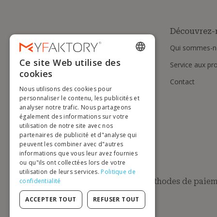
Découvrez-
Qui sommes-n
Ce site Web utilise des
Service aux pr
ENGLISH
cookies
Contact
FRENCH
Nous utilisons des cookies pour
DUTCH
personnaliser le contenu, les publicités et
analyser notre trafic. Nous partageons
GERMAN
également des informations sur votre
utilisation de notre site avec nos
ITALIAN
partenaires de publicité et d"analyse qui
peuvent les combiner avec d"autres
PORTUGUESE
informations que vous leur avez fournies
ou qu"ils ont collectées lors de votre
SPANISH
utilisation de leurs services.
Politique de
POLISH
Méthodes de paiem
confidentialité
ACCEPTER TOUT
REFUSER TOUT