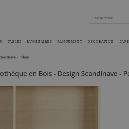
S
TABLES
LUMINAIRES
RANGEMENT
DÉCORATION
JAR
candinave - Polani
iothèque en Bois - Design Scandinave - P