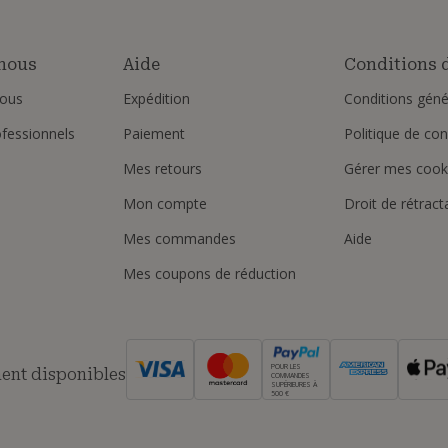
nous
Aide
Conditions d
ous
Expédition
Conditions géné
ofessionnels
Paiement
Politique de conf
Mes retours
Gérer mes cook
Mon compte
Droit de rétract
Mes commandes
Aide
Mes coupons de réduction
POUR LES
ent disponibles
COMMANDES
SUPÉRIEURES À
500 €