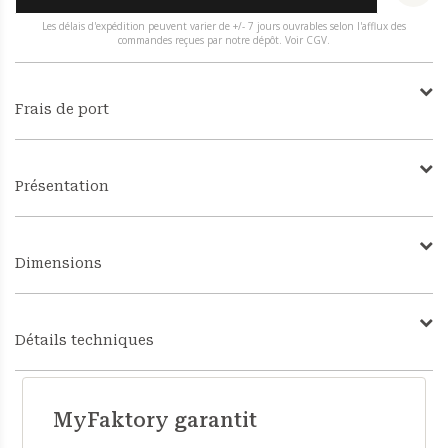
Les délais d'expédition peuvent varier de +/- 7 jours ouvrables selon l'afflux des
commandes reçues par notre dépôt. Voir CGV.
Frais de port
Présentation
Dimensions
Détails techniques
MyFaktory garantit