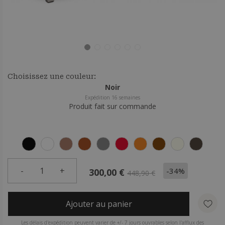
Choisissez une couleur:
Noir
Expédition 16 semaines
Produit fait sur commande
-
1
+
-34%
300,00 €
448,90 €
Ajouter au panier
Les délais d'expédition peuvent varier de +/- 7 jours ouvrables selon l'afflux des