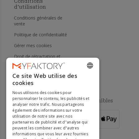
Conditions
d'utilisation
Conditions générales de
vente
Politique de confidentialité
Gérer mes cookies
Droit de rétractation et
retours
Aide
Ce site Web utilise des
ENGLISH
cookies
FRENCH
Nous utilisons des cookies pour
DUTCH
personnaliser le contenu, les publicités et
Méthodes de paiement disponibles
analyser notre trafic. Nous partageons
GERMAN
également des informations sur votre
utilisation de notre site avec nos
POUR LES
ITALIAN
partenaires de publicité et d"analyse qui
COMMANDES
SUPÉRIEURES À
500 €
peuvent les combiner avec d"autres
PORTUGUESE
informations que vous leur avez fournies