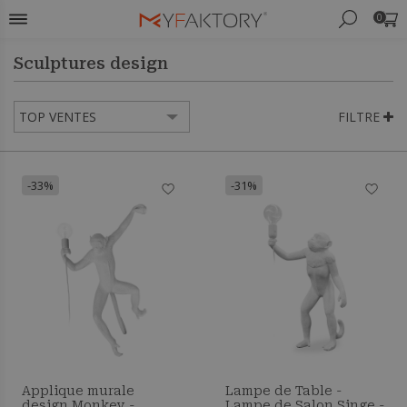
0
Sculptures design
FILTRE
-33%
-31%
Applique murale
Lampe de Table -
design Monkey -
Lampe de Salon Singe -