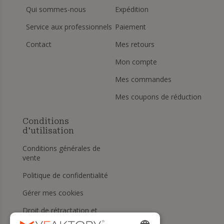
Qui sommes-nous
Expédition
Service aux professionnels
Paiement
Contact
Mes retours
Mon compte
Mes commandes
Mes coupons de réduction
Conditions
d'utilisation
Conditions générales de
vente
Politique de confidentialité
Gérer mes cookies
Droit de rétractation et
retours