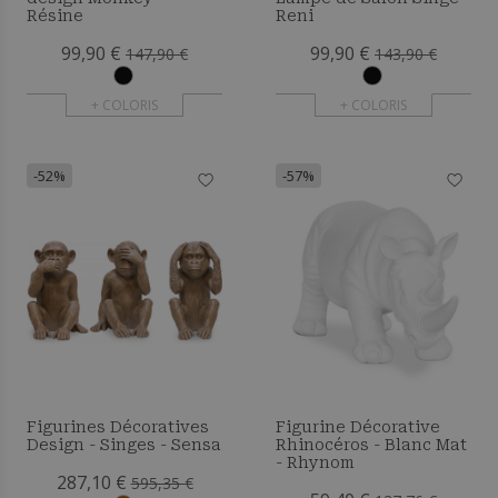
Résine
Reni
99,90 €
99,90 €
147,90 €
143,90 €
+ COLORIS
+ COLORIS
-52%
-57%
Figurines Décoratives
Figurine Décorative
Design - Singes - Sensa
Rhinocéros - Blanc Mat
- Rhynom
287,10 €
595,35 €