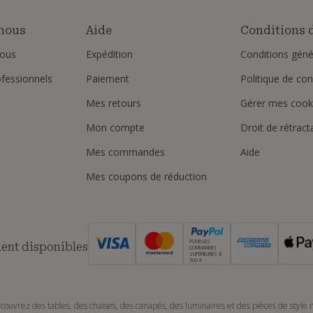
nous
Aide
Conditions d
ous
Expédition
Conditions géné
ofessionnels
Paiement
Politique de conf
Mes retours
Gérer mes cook
Mon compte
Droit de rétract
Mes commandes
Aide
Mes coupons de réduction
POUR LES
ent disponibles
COMMANDES
SUPÉRIEURES À
500 €
couvrez des tables, des chaises, des canapés, des luminaires et des pièces de style