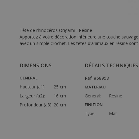
Tête de rhinocéros Origami - Résine
Apportez à votre décoration intérieure une touche sauvage a
avec un simple crochet. Les têtes d'animaux en résine sont é
DIMENSIONS
DÉTAILS TECHNIQUES
GENERAL
Ref: #58958
Hauteur (a1):
25 cm
MATÉRIAU
Largeur (a2):
16 cm
General:
Résine
Profondeur (a3):
20 cm
FINITION
Type:
Mat