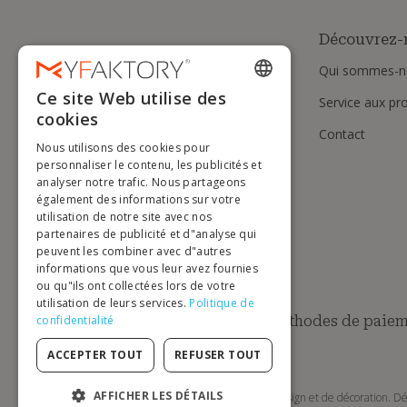
Découvrez-
Qui sommes-n
Ce site Web utilise des
Service aux pr
ENGLISH
cookies
Contact
FRENCH
Nous utilisons des cookies pour
DUTCH
personnaliser le contenu, les publicités et
analyser notre trafic. Nous partageons
GERMAN
également des informations sur votre
utilisation de notre site avec nos
ITALIAN
partenaires de publicité et d"analyse qui
peuvent les combiner avec d"autres
PORTUGUESE
informations que vous leur avez fournies
ou qu"ils ont collectées lors de votre
SPANISH
utilisation de leurs services.
Politique de
POLISH
Méthodes de paiem
confidentialité
ACCEPTER TOUT
REFUSER TOUT
AFFICHER LES DÉTAILS
MyFaktory est votre boutique en ligne de mobilier design et de décoration. Dé