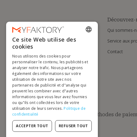
Découvrez-
Qui sommes-n
Ce site Web utilise des
Service aux pr
ENGLISH
cookies
Contact
FRENCH
Nous utilisons des cookies pour
DUTCH
personnaliser le contenu, les publicités et
analyser notre trafic. Nous partageons
GERMAN
également des informations sur votre
utilisation de notre site avec nos
ITALIAN
partenaires de publicité et d"analyse qui
peuvent les combiner avec d"autres
PORTUGUESE
informations que vous leur avez fournies
ou qu"ils ont collectées lors de votre
SPANISH
utilisation de leurs services.
Politique de
POLISH
Méthodes de paiem
confidentialité
ACCEPTER TOUT
REFUSER TOUT