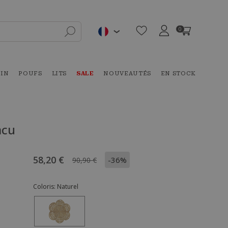
0
DIN
POUFS
LITS
SALE
NOUVEAUTÉS
EN STOCK
acu
58,20 €
-36%
90,90 €
Coloris:
Naturel