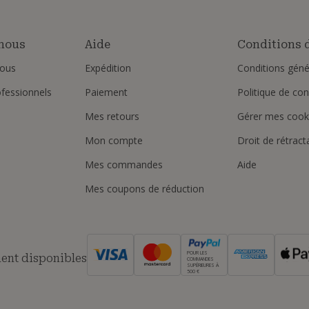
nous
Aide
Conditions d
ous
Expédition
Conditions géné
ofessionnels
Paiement
Politique de conf
Mes retours
Gérer mes cook
Mon compte
Droit de rétract
Mes commandes
Aide
Mes coupons de réduction
POUR LES
ent disponibles
COMMANDES
SUPÉRIEURES À
500 €