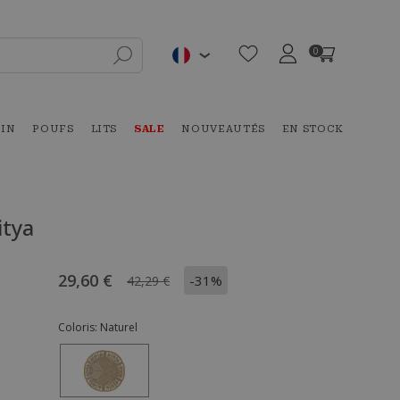
0
DIN
POUFS
LITS
SALE
NOUVEAUTÉS
EN STOCK
itya
29,60 €
-31%
42,29 €
Coloris:
Naturel