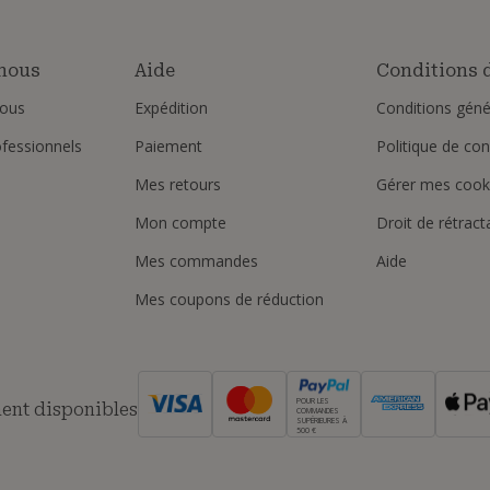
nous
Aide
Conditions d
ous
Expédition
Conditions géné
ofessionnels
Paiement
Politique de conf
Mes retours
Gérer mes cook
Mon compte
Droit de rétract
Mes commandes
Aide
Mes coupons de réduction
POUR LES
ent disponibles
COMMANDES
SUPÉRIEURES À
500 €