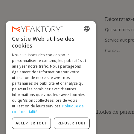
Découvrez-
Qui sommes-n
Ce site Web utilise des
Service aux pr
ENGLISH
cookies
Contact
FRENCH
Nous utilisons des cookies pour
DUTCH
personnaliser le contenu, les publicités et
analyser notre trafic. Nous partageons
GERMAN
également des informations sur votre
utilisation de notre site avec nos
ITALIAN
partenaires de publicité et d"analyse qui
peuvent les combiner avec d"autres
PORTUGUESE
informations que vous leur avez fournies
ou qu"ils ont collectées lors de votre
SPANISH
utilisation de leurs services.
Politique de
POLISH
Méthodes de paiem
confidentialité
ACCEPTER TOUT
REFUSER TOUT