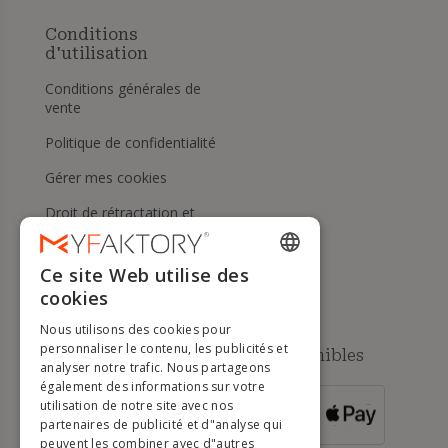
Conditions
d'utilisation
Conditions générales de
vente
Politique de confidentialité
Gérer mes cookies
Droit de rétractation et
retours
Aide
Ce site Web utilise des
ENGLISH
cookies
FRENCH
Nous utilisons des cookies pour
DUTCH
personnaliser le contenu, les publicités et
Méthodes de paiement disponibles
analyser notre trafic. Nous partageons
GERMAN
également des informations sur votre
utilisation de notre site avec nos
POUR LES
ITALIAN
partenaires de publicité et d"analyse qui
COMMANDES
SUPÉRIEURES À
500 €
peuvent les combiner avec d"autres