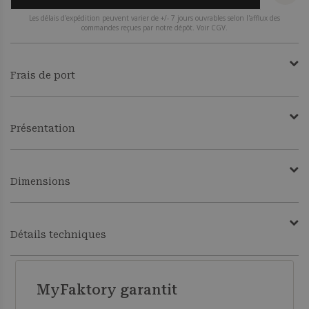
Les délais d'expédition peuvent varier de +/- 7 jours ouvrables selon l'afflux des
commandes reçues par notre dépôt. Voir CGV.
Frais de port
Présentation
Dimensions
Détails techniques
MyFaktory garantit