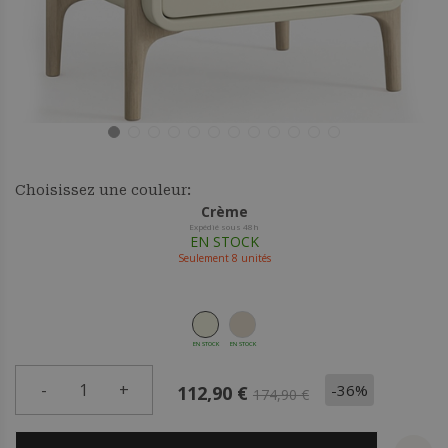
Choisissez une couleur:
Crème
Expédié sous 48h
EN STOCK
Seulement
8
unités
EN STOCK
EN STOCK
-
1
+
-36%
112,90 €
174,90 €