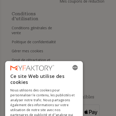
Mes coupons de réduction
Conditions
d'utilisation
Conditions générales de
vente
Politique de confidentialité
Gérer mes cookies
Droit de rétractation et
retours
Aide
Ce site Web utilise des
ENGLISH
cookies
FRENCH
Nous utilisons des cookies pour
DUTCH
personnaliser le contenu, les publicités et
Méthodes de paiement disponibles
analyser notre trafic. Nous partageons
GERMAN
également des informations sur votre
utilisation de notre site avec nos
POUR LES
ITALIAN
partenaires de publicité et d"analyse qui
COMMANDES