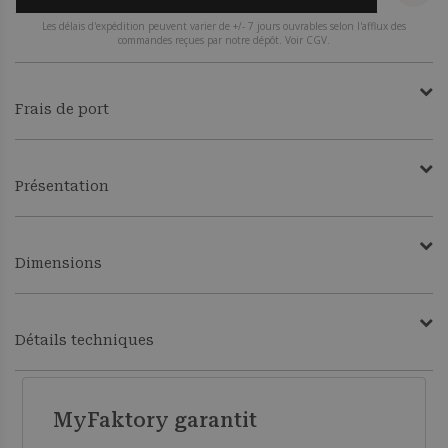
Les délais d'expédition peuvent varier de +/- 7 jours ouvrables selon l'afflux des
commandes reçues par notre dépôt. Voir CGV.
Frais de port
Présentation
Dimensions
Détails techniques
MyFaktory garantit