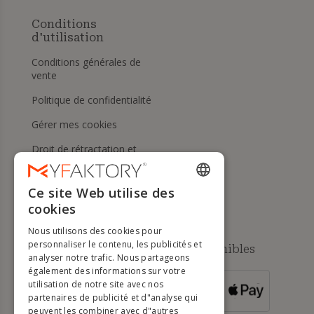
Conditions
d'utilisation
Conditions générales de
vente
Politique de confidentialité
Gérer mes cookies
Droit de rétractation et
retours
Aide
Ce site Web utilise des
ENGLISH
cookies
FRENCH
Nous utilisons des cookies pour
DUTCH
personnaliser le contenu, les publicités et
Méthodes de paiement disponibles
analyser notre trafic. Nous partageons
GERMAN
également des informations sur votre
utilisation de notre site avec nos
POUR LES
ITALIAN
partenaires de publicité et d"analyse qui
COMMANDES
SUPÉRIEURES À
500 €
peuvent les combiner avec d"autres