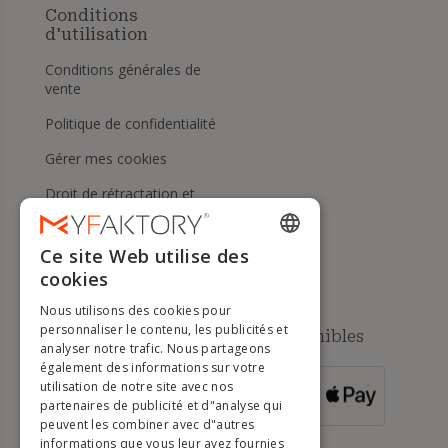
Conditions
d'utilisation
Conditions générales de
vente
Politique de confidentialité
Gérer mes cookies
Droit de rétractation et
retours
Aide
Ce site Web utilise des
ENGLISH
cookies
FRENCH
Nous utilisons des cookies pour
DUTCH
personnaliser le contenu, les publicités et
Méthodes de paiement disponibles
analyser notre trafic. Nous partageons
GERMAN
également des informations sur votre
utilisation de notre site avec nos
POUR LES
ITALIAN
partenaires de publicité et d"analyse qui
COMMANDES
SUPÉRIEURES À
500 €
peuvent les combiner avec d"autres
PORTUGUESE
informations que vous leur avez fournies