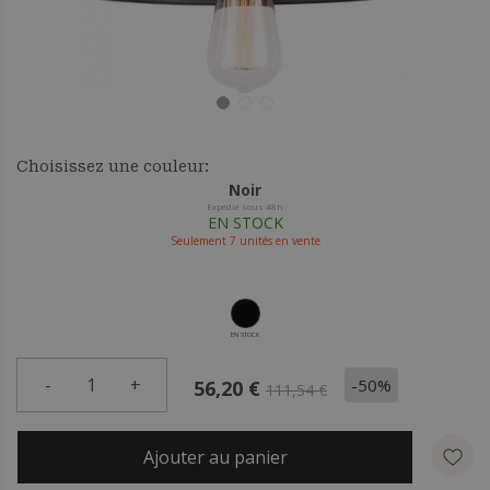
Choisissez une couleur:
Noir
Expédié sous 48h
EN STOCK
Seulement
7
unités en vente
EN STOCK
-
1
+
-50%
56,20 €
111,54 €
Ajouter au panier