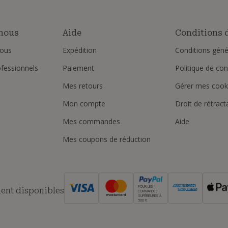
nous
Aide
Conditions d
ous
Expédition
Conditions géné
ofessionnels
Paiement
Politique de conf
Mes retours
Gérer mes cook
Mon compte
Droit de rétract
Mes commandes
Aide
Mes coupons de réduction
POUR LES
ent disponibles
COMMANDES
SUPÉRIEURES À
500 €