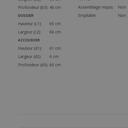
Assemblage requis:
Non
Profondeur (b3):
46 cm
Empilable:
Non
DOSSIER
Hauteur (c1):
65 cm
Largeur (c2):
66 cm
ACCOUDOIR
Hauteur (d1):
61 cm
Largeur (d2):
6 cm
Profondeur (d3):
60 cm