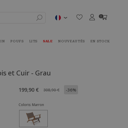
0
DIN
POUFS
LITS
SALE
NOUVEAUTÉS
EN STOCK
is et Cuir - Grau
199,90 €
-36%
308,90 €
Coloris:
Marron