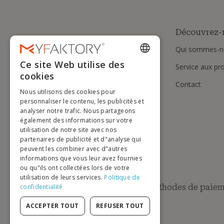
Découvrez-
Qui sommes-n
Ce site Web utilise des
Service aux pr
ENGLISH
cookies
Contact
FRENCH
Nous utilisons des cookies pour
DUTCH
personnaliser le contenu, les publicités et
analyser notre trafic. Nous partageons
GERMAN
également des informations sur votre
utilisation de notre site avec nos
ITALIAN
partenaires de publicité et d"analyse qui
peuvent les combiner avec d"autres
PORTUGUESE
informations que vous leur avez fournies
ou qu"ils ont collectées lors de votre
SPANISH
utilisation de leurs services.
Politique de
POLISH
Méthodes de paiem
confidentialité
ACCEPTER TOUT
REFUSER TOUT