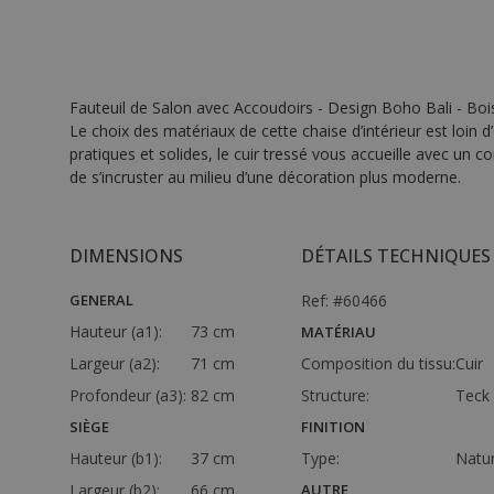
Fauteuil de Salon avec Accoudoirs - Design Boho Bali - Bois
Le choix des matériaux de cette chaise d’intérieur est loin d
pratiques et solides, le cuir tressé vous accueille avec un c
de s’incruster au milieu d’une décoration plus moderne.
DIMENSIONS
DÉTAILS TECHNIQUES
GENERAL
Ref: #60466
Hauteur (a1):
73 cm
MATÉRIAU
Largeur (a2):
71 cm
Composition du tissu:
Cuir
Profondeur (a3):
82 cm
Structure:
Teck
SIÈGE
FINITION
Hauteur (b1):
37 cm
Type:
Natur
Largeur (b2):
66 cm
AUTRE