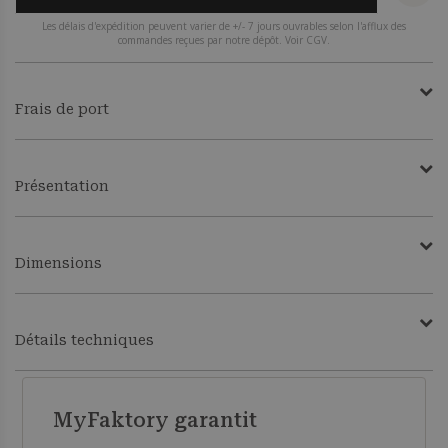
Les délais d'expédition peuvent varier de +/- 7 jours ouvrables selon l'afflux des
commandes reçues par notre dépôt. Voir CGV.
Frais de port
Présentation
Dimensions
Détails techniques
MyFaktory garantit