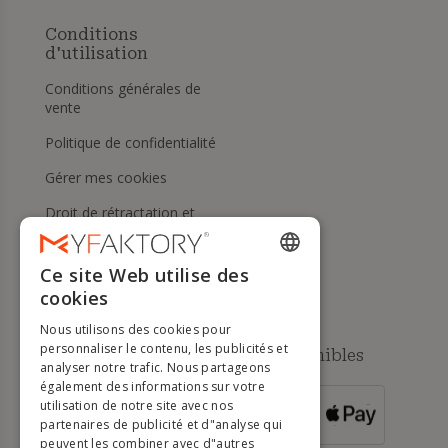
Conditions
d'utilisation
Conditions générales de
vente
Politique de confidentialité
Gérer mes cookies
Droit de rétractation et
retours
Aide
Ce site Web utilise des
ENGLISH
cookies
FRENCH
Nous utilisons des cookies pour
DUTCH
personnaliser le contenu, les publicités et
Méthodes de paiement disponibles
analyser notre trafic. Nous partageons
GERMAN
également des informations sur votre
utilisation de notre site avec nos
POUR LES
ITALIAN
partenaires de publicité et d"analyse qui
COMMANDES
SUPÉRIEURES À
500 €
peuvent les combiner avec d"autres