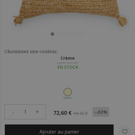
Choisissez une couleur:
Crème
Expédié sous 48h
EN STOCK
EN STOCK
-
1
+
--63%
72,60 €
44,42 €
Ajouter au panier