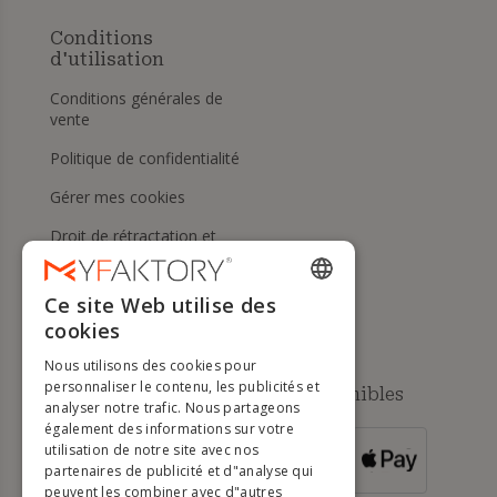
Conditions
d'utilisation
Conditions générales de
vente
Politique de confidentialité
Gérer mes cookies
Droit de rétractation et
retours
Aide
Ce site Web utilise des
ENGLISH
cookies
FRENCH
Nous utilisons des cookies pour
DUTCH
personnaliser le contenu, les publicités et
Méthodes de paiement disponibles
analyser notre trafic. Nous partageons
GERMAN
également des informations sur votre
utilisation de notre site avec nos
POUR LES
ITALIAN
partenaires de publicité et d"analyse qui
COMMANDES
SUPÉRIEURES À
500 €
peuvent les combiner avec d"autres