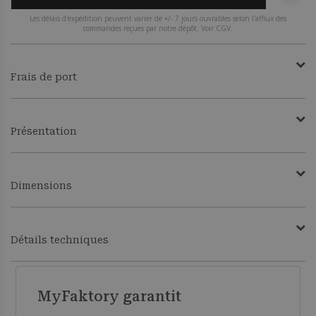
Les délais d'expédition peuvent varier de +/- 7 jours ouvrables selon l'afflux des
commandes reçues par notre dépôt. Voir CGV.
Frais de port
Présentation
Dimensions
Détails techniques
MyFaktory garantit