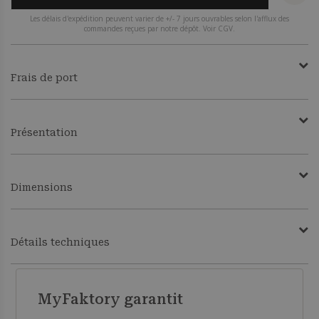
Les délais d'expédition peuvent varier de +/- 7 jours ouvrables selon l'afflux des
commandes reçues par notre dépôt. Voir CGV.
Frais de port
Présentation
Dimensions
Détails techniques
MyFaktory garantit