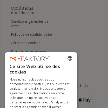
Conditions
d'utilisation
Conditions générales de
vente
Politique de confidentialité
Gérer mes cookies
Droit de rétractation et
retours
Aide
Ce site Web utilise des
ENGLISH
cookies
FRENCH
Nous utilisons des cookies pour
DUTCH
personnaliser le contenu, les publicités et
Méthodes de paiement disponibles
analyser notre trafic. Nous partageons
GERMAN
également des informations sur votre
utilisation de notre site avec nos
POUR LES
ITALIAN
partenaires de publicité et d"analyse qui
COMMANDES
SUPÉRIEURES À
500 €
peuvent les combiner avec d"autres