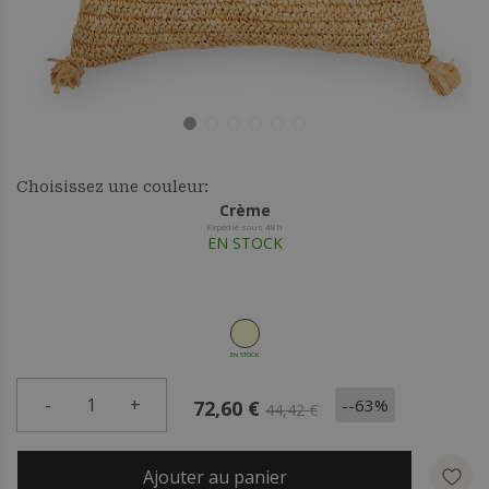
Choisissez une couleur:
Crème
Expédié sous 48h
EN STOCK
EN STOCK
-
1
+
--63%
72,60 €
44,42 €
Ajouter au panier