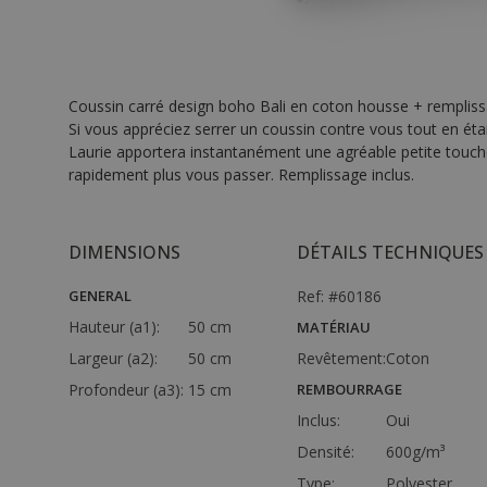
Coussin carré design boho Bali en coton housse + rempliss
Si vous appréciez serrer un coussin contre vous tout en é
Laurie apportera instantanément une agréable petite touche
rapidement plus vous passer. Remplissage inclus.
DIMENSIONS
DÉTAILS TECHNIQUES
GENERAL
Ref: #60186
Hauteur (a1):
50 cm
MATÉRIAU
Largeur (a2):
50 cm
Revêtement:
Coton
Profondeur (a3):
15 cm
REMBOURRAGE
Inclus:
Oui
Densité:
600g/m³
Type:
Polyester