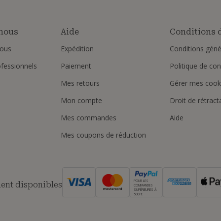
nous
Aide
Conditions d
ous
Expédition
Conditions géné
ofessionnels
Paiement
Politique de conf
Mes retours
Gérer mes cook
Mon compte
Droit de rétract
Mes commandes
Aide
Mes coupons de réduction
POUR LES
ent disponibles
COMMANDES
SUPÉRIEURES À
500 €