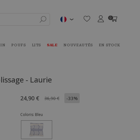
0
DIN
POUFS
LITS
SALE
NOUVEAUTÉS
EN STOCK
issage - Laurie
24,90 €
-33%
36,90 €
Coloris:
Bleu