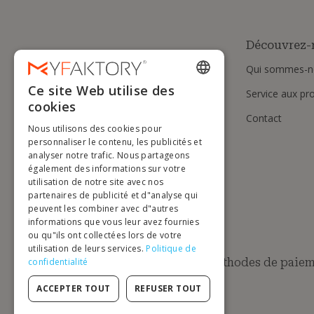
Découvrez-
Qui sommes-n
Ce site Web utilise des
Service aux pr
ENGLISH
cookies
Contact
FRENCH
Nous utilisons des cookies pour
DUTCH
personnaliser le contenu, les publicités et
analyser notre trafic. Nous partageons
GERMAN
également des informations sur votre
utilisation de notre site avec nos
ITALIAN
partenaires de publicité et d"analyse qui
peuvent les combiner avec d"autres
PORTUGUESE
informations que vous leur avez fournies
ou qu"ils ont collectées lors de votre
SPANISH
utilisation de leurs services.
Politique de
POLISH
Méthodes de paiem
confidentialité
ACCEPTER TOUT
REFUSER TOUT