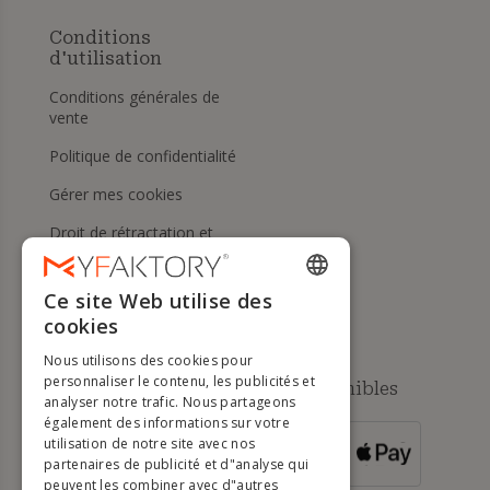
Conditions
d'utilisation
Conditions générales de
vente
Politique de confidentialité
Gérer mes cookies
Droit de rétractation et
retours
Aide
Ce site Web utilise des
ENGLISH
cookies
FRENCH
Nous utilisons des cookies pour
DUTCH
personnaliser le contenu, les publicités et
Méthodes de paiement disponibles
analyser notre trafic. Nous partageons
GERMAN
également des informations sur votre
utilisation de notre site avec nos
POUR LES
ITALIAN
partenaires de publicité et d"analyse qui
COMMANDES
SUPÉRIEURES À
500 €
peuvent les combiner avec d"autres