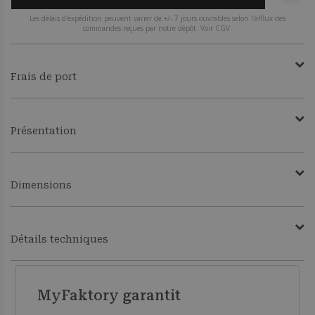
Les délais d'expédition peuvent varier de +/- 7 jours ouvrables selon l'afflux des
commandes reçues par notre dépôt. Voir CGV.
Frais de port
Présentation
Dimensions
Détails techniques
MyFaktory garantit