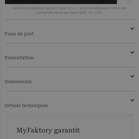
Les délais d'expédition peuvent varier de +/- 7 jours ouvrables selon l'afflux des
commandes reçues par notre dépôt. Voir CGV.
Frais de port
Présentation
Dimensions
Détails techniques
MyFaktory garantit