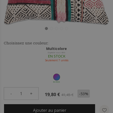
Choisissez une couleur:
Multicolore
Expédié sous 48h
EN STOCK
Seulement
7
unités
EN STOCK
-
1
+
-53%
19,80 €
41,45 €
Ajouter au panier