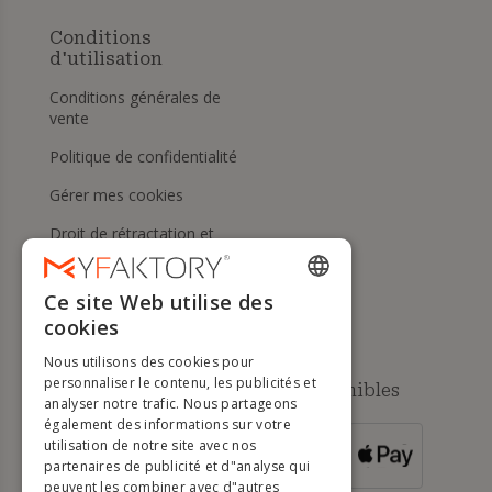
Conditions
d'utilisation
Conditions générales de
vente
Politique de confidentialité
Gérer mes cookies
Droit de rétractation et
retours
Aide
Ce site Web utilise des
ENGLISH
cookies
FRENCH
Nous utilisons des cookies pour
DUTCH
personnaliser le contenu, les publicités et
Méthodes de paiement disponibles
analyser notre trafic. Nous partageons
GERMAN
également des informations sur votre
utilisation de notre site avec nos
POUR LES
ITALIAN
partenaires de publicité et d"analyse qui
COMMANDES
SUPÉRIEURES À
500 €
peuvent les combiner avec d"autres