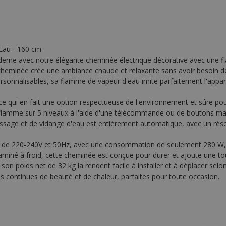
Eau - 160 cm
rne avec notre élégante cheminée électrique décorative avec une f
e cheminée crée une ambiance chaude et relaxante sans avoir besoin d
rsonnalisables, sa flamme de vapeur d'eau imite parfaitement l'appar
 ce qui en fait une option respectueuse de l'environnement et sûre po
 la flamme sur 5 niveaux à l'aide d'une télécommande ou de boutons m
ge et de vidange d'eau est entièrement automatique, avec un réservoi
ion de 220-240V et 50Hz, avec une consommation de seulement 280 W,
laminé à froid, cette cheminée est conçue pour durer et ajoute une to
on poids net de 32 kg la rendent facile à installer et à déplacer selo
 continues de beauté et de chaleur, parfaites pour toute occasion.