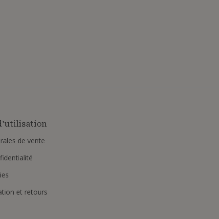
'utilisation
rales de vente
identialité
ies
ation et retours