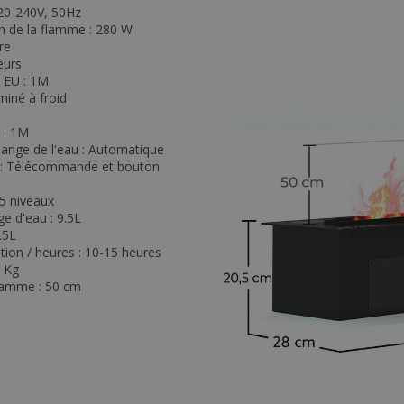
220-240V, 50Hz
on de la flamme : 280 W
re
eurs
 EU : 1M
miné à froid
 : 1M
dange de l'eau : Automatique
 : Télécommande et bouton
5 niveaux
e d'eau : 9.5L
.5L
on / heures : 10-15 heures
2 Kg
lamme : 50 cm