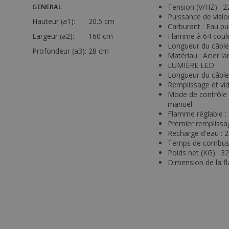
GENERAL
Tension (V/HZ) : 
Puissance de visi
Hauteur (a1):
20.5 cm
Carburant : Eau pu
Largeur (a2):
160 cm
Flamme à 64 coul
Longueur du câble
Profondeur (a3):
28 cm
Matériau : Acier la
LUMIÈRE LED
Longueur du câble
Remplissage et vi
Mode de contrôle
manuel
Flamme réglable : 
Premier remplissag
Recharge d'eau : 2
Temps de combusti
Poids net (KG) : 3
Dimension de la f