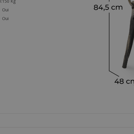
:
150 Kg
Oui
Oui