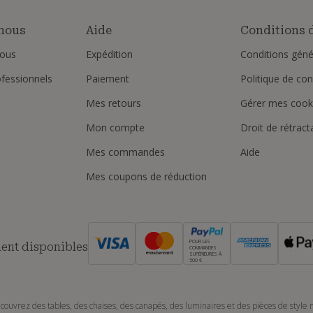
nous
Aide
Conditions d
ous
Expédition
Conditions géné
ofessionnels
Paiement
Politique de conf
Mes retours
Gérer mes cook
Mon compte
Droit de rétract
Mes commandes
Aide
Mes coupons de réduction
POUR LES
ent disponibles
COMMANDES
SUPÉRIEURES À
500 €
couvrez des tables, des chaises, des canapés, des luminaires et des pièces de style