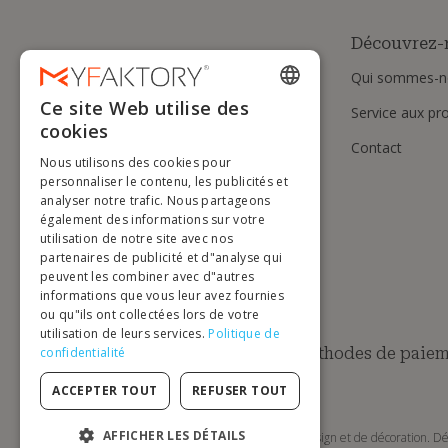
Découvrez-
Qui sommes-n
Ce site Web utilise des
Service aux pr
ENGLISH
cookies
Contact
FRENCH
Nous utilisons des cookies pour
DUTCH
personnaliser le contenu, les publicités et
analyser notre trafic. Nous partageons
GERMAN
également des informations sur votre
utilisation de notre site avec nos
ITALIAN
partenaires de publicité et d"analyse qui
peuvent les combiner avec d"autres
PORTUGUESE
informations que vous leur avez fournies
ou qu"ils ont collectées lors de votre
SPANISH
utilisation de leurs services.
Politique de
POLISH
Méthodes de paiem
confidentialité
ACCEPTER TOUT
REFUSER TOUT
AFFICHER LES DÉTAILS
MyFaktory est votre boutique en ligne de mobilier design et de décoration. Dé