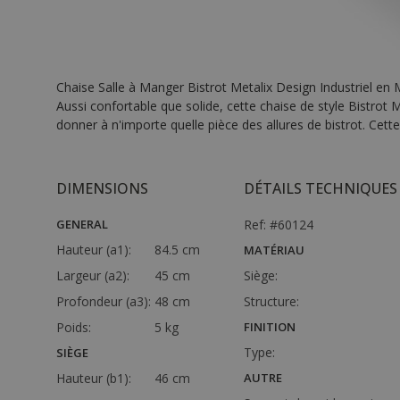
Chaise Salle à Manger Bistrot Metalix Design Industriel en 
Aussi confortable que solide, cette chaise de style Bistrot M
donner à n'importe quelle pièce des allures de bistrot. Cette
DIMENSIONS
DÉTAILS TECHNIQUES
GENERAL
Ref: #60124
Hauteur (a1):
84.5 cm
MATÉRIAU
Largeur (a2):
45 cm
Siège:
Profondeur (a3):
48 cm
Structure:
Poids:
5 kg
FINITION
Type:
SIÈGE
Hauteur (b1):
46 cm
AUTRE