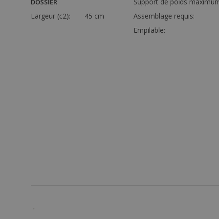
Support de poids maximum
DOSSIER
Largeur (c2):
45 cm
Assemblage requis:
Empilable: