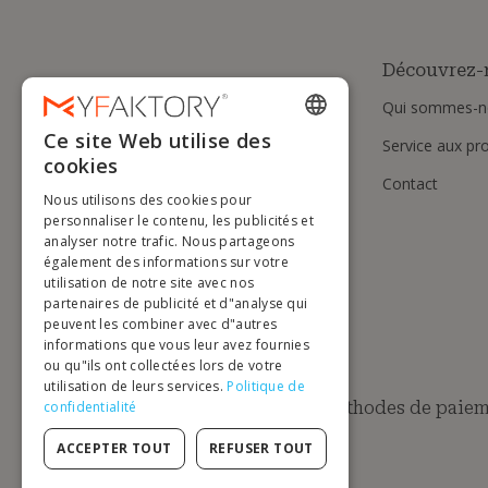
Découvrez-
Qui sommes-n
Ce site Web utilise des
Service aux pr
ENGLISH
cookies
Contact
FRENCH
Nous utilisons des cookies pour
DUTCH
personnaliser le contenu, les publicités et
analyser notre trafic. Nous partageons
GERMAN
également des informations sur votre
utilisation de notre site avec nos
ITALIAN
partenaires de publicité et d"analyse qui
peuvent les combiner avec d"autres
PORTUGUESE
informations que vous leur avez fournies
ou qu"ils ont collectées lors de votre
SPANISH
utilisation de leurs services.
Politique de
POLISH
Méthodes de paiem
confidentialité
ACCEPTER TOUT
REFUSER TOUT