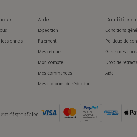
nous
Aide
Conditions d
ous
Expédition
Conditions géné
ofessionnels
Paiement
Politique de conf
Mes retours
Gérer mes cook
Mon compte
Droit de rétract
Mes commandes
Aide
Mes coupons de réduction
POUR LES
ent disponibles
COMMANDES
SUPÉRIEURES À
500 €