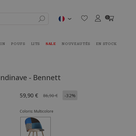
0
DIN
POUFS
LITS
SALE
NOUVEAUTÉS
EN STOCK
andinave - Bennett
59,90 €
-32%
86,90 €
Coloris:
Multicolore