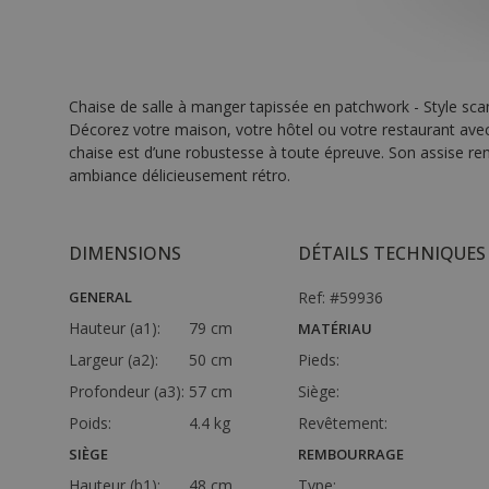
Chaise de salle à manger tapissée en patchwork - Style sca
Décorez votre maison, votre hôtel ou votre restaurant avec
chaise est d’une robustesse à toute épreuve. Son assise re
ambiance délicieusement rétro.
DIMENSIONS
DÉTAILS TECHNIQUES
GENERAL
Ref: #59936
Hauteur (a1):
79 cm
MATÉRIAU
Largeur (a2):
50 cm
Pieds:
Profondeur (a3):
57 cm
Siège:
Poids:
4.4 kg
Revêtement:
SIÈGE
REMBOURRAGE
Hauteur (b1):
48 cm
Type: