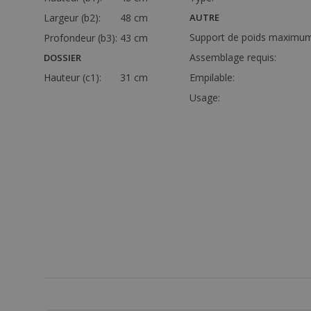
Largeur (b2):
48 cm
AUTRE
Support de poids maximum
Profondeur (b3):
43 cm
Assemblage requis:
DOSSIER
Hauteur (c1):
31 cm
Empilable:
Usage: