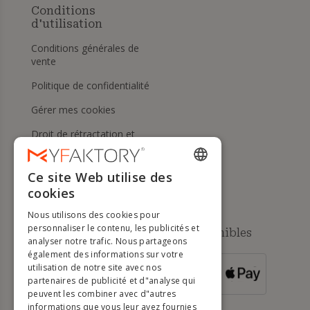
Conditions
d'utilisation
Conditions générales de
vente
Politique de confidentialité
Gérer mes cookies
Droit de rétractation et
retours
Aide
Ce site Web utilise des
ENGLISH
cookies
FRENCH
Nous utilisons des cookies pour
DUTCH
personnaliser le contenu, les publicités et
Méthodes de paiement disponibles
analyser notre trafic. Nous partageons
GERMAN
également des informations sur votre
utilisation de notre site avec nos
POUR LES
ITALIAN
partenaires de publicité et d"analyse qui
COMMANDES
SUPÉRIEURES À
500 €
peuvent les combiner avec d"autres
PORTUGUESE
informations que vous leur avez fournies