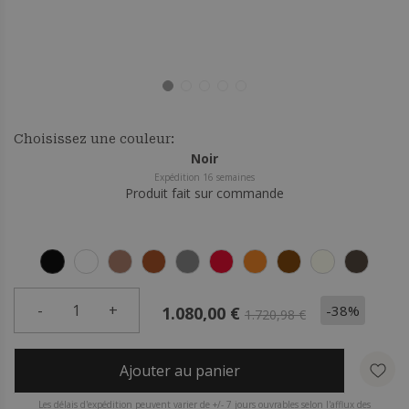
Choisissez une couleur:
Noir
Expédition 16 semaines
Produit fait sur commande
-
1
+
-38%
1.080,00 €
1.720,98 €
Ajouter au panier
Les délais d'expédition peuvent varier de +/- 7 jours ouvrables selon l'afflux des