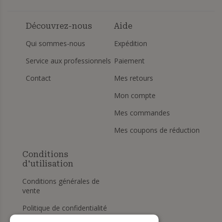
Découvrez-nous
Aide
Qui sommes-nous
Expédition
Service aux professionnels
Paiement
Contact
Mes retours
Mon compte
Mes commandes
Mes coupons de réduction
Conditions
d'utilisation
Conditions générales de
vente
Politique de confidentialité