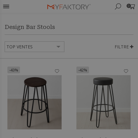
0
Design Bar Stools
FILTRE
-43%
-42%