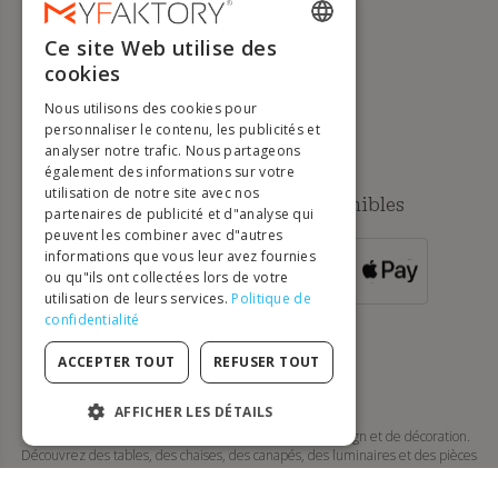
Gérer mes cookies
Ce site Web utilise des
Droit de rétractation et
ENGLISH
retours
cookies
FRENCH
Aide
Nous utilisons des cookies pour
DUTCH
personnaliser le contenu, les publicités et
analyser notre trafic. Nous partageons
GERMAN
également des informations sur votre
utilisation de notre site avec nos
Méthodes de paiement disponibles
ITALIAN
partenaires de publicité et d"analyse qui
peuvent les combiner avec d"autres
PORTUGUESE
informations que vous leur avez fournies
POUR LES
ou qu"ils ont collectées lors de votre
SPANISH
COMMANDES
SUPÉRIEURES À
utilisation de leurs services.
Politique de
500 €
POLISH
confidentialité
ACCEPTER TOUT
REFUSER TOUT
AFFICHER LES DÉTAILS
MyFaktory est votre boutique en ligne de mobilier design et de décoration.
STRICTEMENT NÉCESSAIRES
Découvrez des tables, des chaises, des canapés, des luminaires et des pièces
de style moderne, scandinave, contemporain… offrant un excellent rapport
qualité-prix.
PERFORMANCE