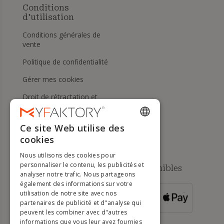
Conditions
d'utilisation
Conditions générales de
vente
Politique de confidentialité
Gérer mes cookies
Droit de rétractation et
retours
Aide
Ce site Web utilise des
ENGLISH
cookies
FRENCH
Nous utilisons des cookies pour
DUTCH
personnaliser le contenu, les publicités et
Méthodes de paiement disponibles
analyser notre trafic. Nous partageons
GERMAN
également des informations sur votre
utilisation de notre site avec nos
POUR LES
ITALIAN
partenaires de publicité et d"analyse qui
COMMANDES
SUPÉRIEURES À
500 €
peuvent les combiner avec d"autres
PORTUGUESE
informations que vous leur avez fournies