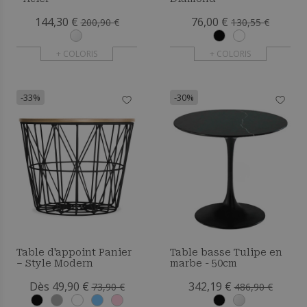
144,30 €
76,00 €
200,90 €
130,55 €
+ COLORIS
+ COLORIS
-33%
-30%
Table d'appoint Panier
Table basse Tulipe en
– Style Modern
marbe - 50cm
Dès 49,90 €
342,19 €
73,90 €
486,90 €