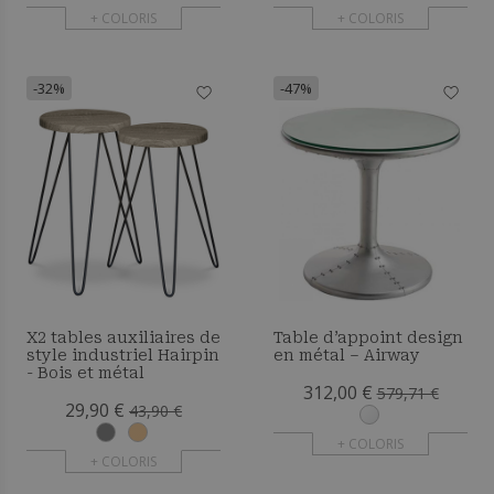
+ COLORIS
+ COLORIS
-32%
-47%
X2 tables auxiliaires de
Table d’appoint design
style industriel Hairpin
en métal – Airway
- Bois et métal
312,00 €
579,71 €
29,90 €
43,90 €
+ COLORIS
+ COLORIS